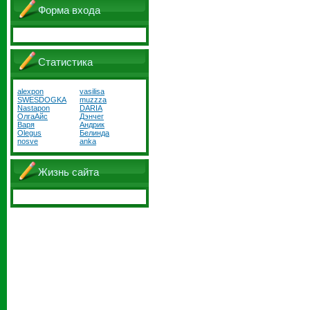
Форма входа
Статистика
alexpon
vasilisa
SWESDOGKA
muzzza
Nastapon
DARIA
ОлгаАйс
Дэнчег
Варя
Андрик
Olegus
Белинда
nosve
anka
Жизнь сайта