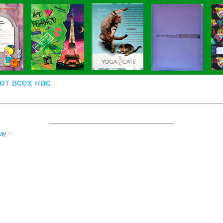
от всех нас
ади
(0)