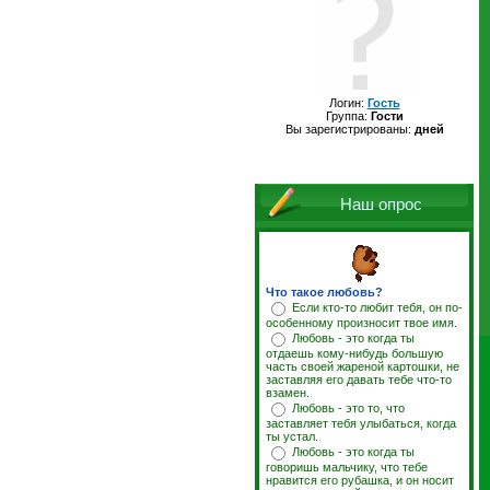
Логин:
Гость
Группа:
Гости
Вы зарегистрированы:
дней
Наш опрос
Что такое любовь?
Если кто-то любит тебя, он по-
особенному произносит твое имя.
Любовь - это когда ты
отдаешь кому-нибудь большую
часть своей жареной картошки, не
заставляя его давать тебе что-то
взамен.
Любовь - это то, что
заставляет тебя улыбаться, когда
ты устал.
Любовь - это когда ты
говоришь мальчику, что тебе
нравится его рубашка, и он носит