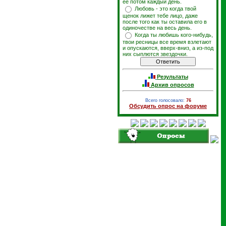
ее потом каждый день.
Любовь - это когда твой
щенок лижет тебе лицо, даже
после того как ты оставила его в
одиночестве на весь день.
Когда ты любишь кого-нибудь,
твои ресницы все время взлетают
и опускаются, вверх-вниз, а из-под
них сыплются звездочки.
Результаты
Архив опросов
Всего голосовало:
76
Обсудить опрос на форуме