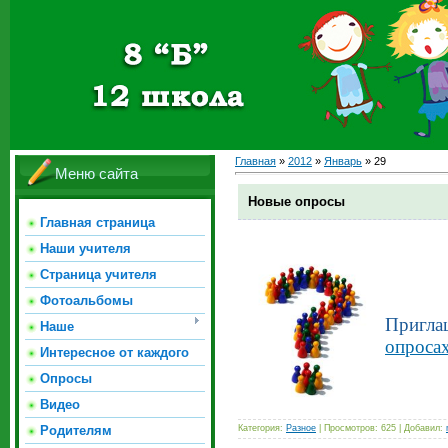
Главная
»
2012
»
Январь
»
29
Меню сайта
Новые опросы
Главная страница
Наши учителя
Страница учителя
Фотоальбомы
Пригла
Наше
опроса
Интересное от каждого
Опросы
Видео
Категория:
Разное
| Просмотров: 625 | Добавил:
Родителям