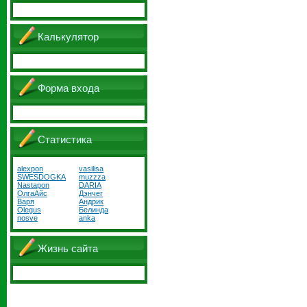
Калькулятор
Форма входа
Статистика
alexpon
vasilisa
SWESDOGKA
muzzza
Nastapon
DARIA
ОлгаАйс
Дэнчег
Варя
Андрик
Olegus
Белинда
nosve
anka
Жизнь сайта