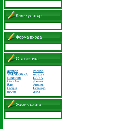
Калькулятор
Форма входа
Статистика
alexpon
vasilisa
SWESDOGKA
muzzza
Nastapon
DARIA
ОлгаАйс
Дэнчег
Варя
Андрик
Olegus
Белинда
nosve
anka
Жизнь сайта