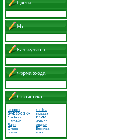
Цветы
Мы
Калькулятор
Форма входа
Статистика
alexpon
vasilisa
SWESDOGKA
muzzza
Nastapon
DARIA
ОлгаАйс
Дэнчег
Варя
Андрик
Olegus
Белинда
nosve
anka