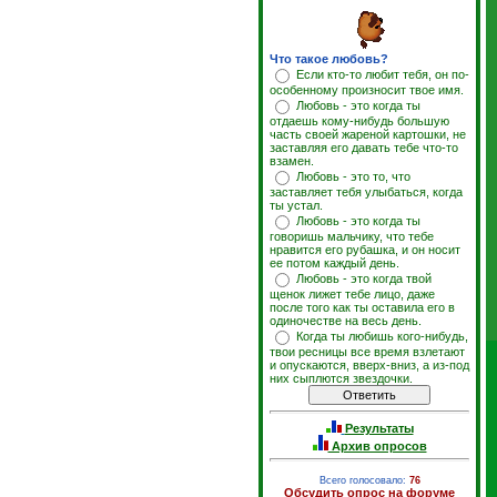
Что такое любовь?
Если кто-то любит тебя, он по-
особенному произносит твое имя.
Любовь - это когда ты
отдаешь кому-нибудь большую
часть своей жареной картошки, не
заставляя его давать тебе что-то
взамен.
Любовь - это то, что
заставляет тебя улыбаться, когда
ты устал.
Любовь - это когда ты
говоришь мальчику, что тебе
нравится его рубашка, и он носит
ее потом каждый день.
Любовь - это когда твой
щенок лижет тебе лицо, даже
после того как ты оставила его в
одиночестве на весь день.
Когда ты любишь кого-нибудь,
твои ресницы все время взлетают
и опускаются, вверх-вниз, а из-под
них сыплются звездочки.
Результаты
Архив опросов
Всего голосовало:
76
Обсудить опрос на форуме