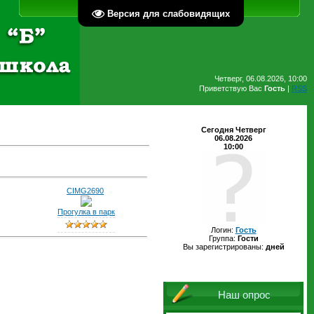
Главная
Регистрация
Вход
Версия для слабовидящих
Четверг, 06.08.2026, 10:00
Приветствую Вас
Гость
|
RSS
Сегодня Четверг
06.08.2026
10:00
CIMG2690
Прогулка в парк
Логин:
Гость
Группа:
Гости
Вы зарегистрированы:
дней
Наш опрос