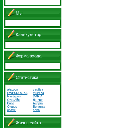
Мы
Калькулятор
Форма входа
Статистика
alexpon
vasilisa
SWESDOGKA
muzzza
Nastapon
DARIA
ОлгаАйс
Дэнчег
Варя
Андрик
Olegus
Белинда
nosve
anka
Жизнь сайта