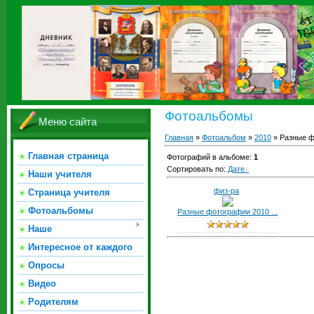
Фотоальбомы
Меню сайта
Главная
»
Фотоальбом
»
2010
» Разные ф
Главная страница
Фотографий в альбоме
:
1
Сортировать по
:
Дате
Наши учителя
физ-ра
Страница учителя
Фотоальбомы
Разные фотографии 2010 ...
Наше
Интересное от каждого
Опросы
Видео
Родителям