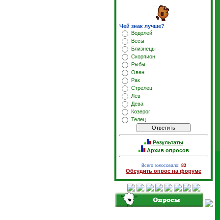
Чей знак лучше?
Водолей
Весы
Близнецы
Скорпион
Рыбы
Овен
Рак
Стрелец
Лев
Дева
Козерог
Телец
Результаты
Архив опросов
Всего голосовало:
83
Обсудить опрос на форуме