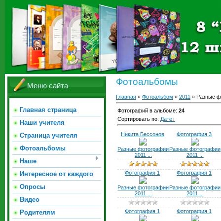
Фотоальбомы
Меню сайта
Главная
»
Фотоальбом
»
2011
» Разные ф
Главная страница
Фотографий в альбоме
:
24
Сортировать по
:
Дате
Наши учителя
Никита Бессонов
Фотография 3
Страница учителя
Фотоальбомы
Разные фотографии
Разные фотографии
2011 ...
2011 ...
Наше
Фотография 1
Фотография 1
Интересное от каждого
Опросы
Разные фотографии
Разные фотографии
2011 ...
2011 ...
Видео
Фотография 1
Фотография 1
Родителям