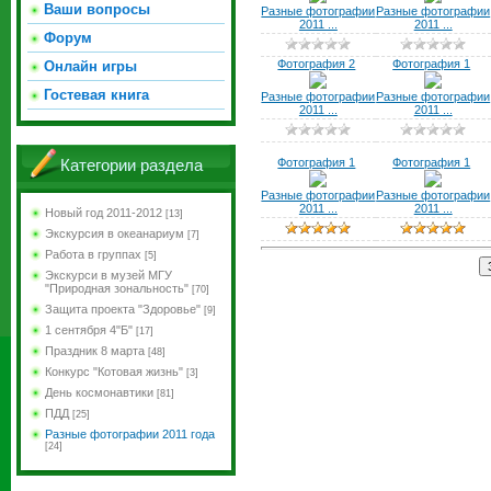
Ваши вопросы
Разные фотографии
Разные фотографии
2011 ...
2011 ...
Форум
Фотография 2
Фотография 1
Онлайн игры
Гостевая книга
Разные фотографии
Разные фотографии
2011 ...
2011 ...
Фотография 1
Фотография 1
Категории раздела
Разные фотографии
Разные фотографии
2011 ...
2011 ...
Новый год 2011-2012
[13]
Экскурсия в океанариум
[7]
Работа в группах
[5]
Экскурси в музей МГУ
"Природная зональность"
[70]
Защита проекта "Здоровье"
[9]
1 сентября 4"Б"
[17]
Праздник 8 марта
[48]
Конкурс "Котовая жизнь"
[3]
День космонавтики
[81]
ПДД
[25]
Разные фотографии 2011 года
[24]