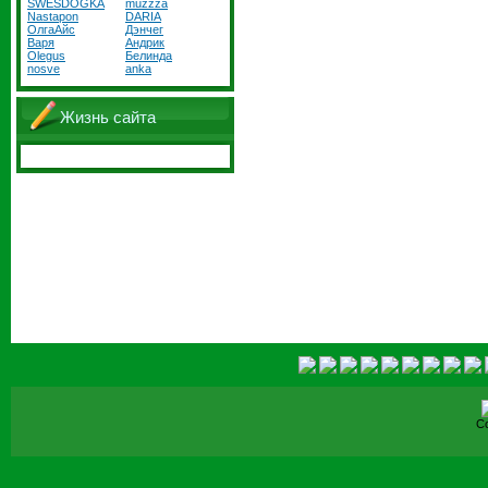
SWESDOGKA
muzzza
Nastapon
DARIA
ОлгаАйс
Дэнчег
Варя
Андрик
Olegus
Белинда
nosve
anka
Жизнь сайта
Co