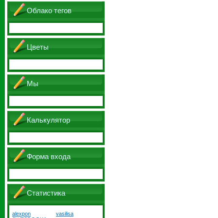
Облако тегов
Цветы
Мы
Калькулятор
Форма входа
Статистика
alexpon
vasilisa